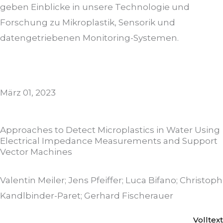
k
geben Einblicke in unsere Technologie und
Forschung zu Mikroplastik, Sensorik und
e
datengetriebenen Monitoring-Systemen.
d
i
März 01, 2023
n
Approaches to Detect Microplastics in Water Using
Electrical Impedance Measurements and Support
Vector Machines
Valentin Meiler; Jens Pfeiffer; Luca Bifano; Christoph
Kandlbinder-Paret; Gerhard Fischerauer
Volltext