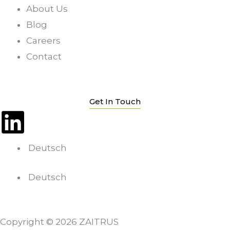
About Us
Blog
Careers
Contact
Get In Touch
L
i
Deutsch
n
Deutsch
k
e
Copyright © 2026 ZAITRUS